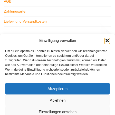
AGB
Zahlungsarten
Liefer- und Versandkosten
Widerrufsbelehrung
Einwilligung verwalten
Datenschutz
Um dir ein optimales Erlebnis zu bieten, verwenden wir Technologien wie
Cookies, um Geräteinformationen zu speichern und/oder darauf
Impressum
zuzugreifen. Wenn du diesen Technologien zustimmst, können wir Daten
wie das Surfverhalten oder eindeutige IDs auf dieser Website verarbeiten.
Wenn du deine Einwillligung nicht erteilst oder zurückziehst, können
bestimmte Merkmale und Funktionen beeinträchtigt werden.
Lajos Sitas
CD
Akzeptieren
Elohim
Entspannung
Healing Angels
Lemurien
Pop
Sinnlichkeit
Sunray
Timeless Heart
Ablehnen
Einstellungen ansehen