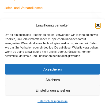
Liefer- und Versandkosten
Widerrufsbelehrung
Einwilligung verwalten
Datenschutz
Um dir ein optimales Erlebnis zu bieten, verwenden wir Technologien wie
Cookies, um Geräteinformationen zu speichern und/oder darauf
Impressum
zuzugreifen. Wenn du diesen Technologien zustimmst, können wir Daten
wie das Surfverhalten oder eindeutige IDs auf dieser Website verarbeiten.
Wenn du deine Einwillligung nicht erteilst oder zurückziehst, können
bestimmte Merkmale und Funktionen beeinträchtigt werden.
Lajos Sitas
CD
Akzeptieren
Elohim
Entspannung
Healing Angels
Lemurien
Pop
Sinnlichkeit
Sunray
Timeless Heart
Ablehnen
Einstellungen ansehen
Vertrag widerrufen
Datenschutz
Impressum