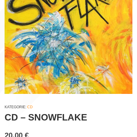
KATEGORIE:
CD
CD – SNOWFLAKE
20,00
€